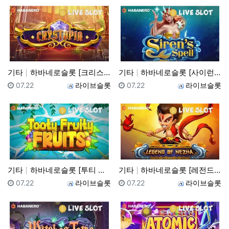
기타
하바네로슬롯 [크리스토피아] - 무료 슬롯 체험
기타
하바네로슬롯 [사이런즈 스펠] - 무료 슬롯 체험
등록일
등록자
등록일
등록자
07.22
라이브슬롯
07.22
라이브슬롯
기타
하바네로슬롯 [투티 프루티 프룻스] - 무료 슬롯 체험
기타
하바네로슬롯 [레전드 오브 네자] - 무료 슬롯 체험
등록일
등록자
등록일
등록자
07.22
라이브슬롯
07.22
라이브슬롯