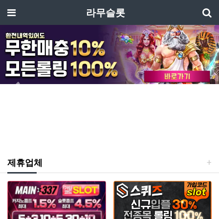
기
메뉴
라무슬롯
Previous
Next
제휴업체