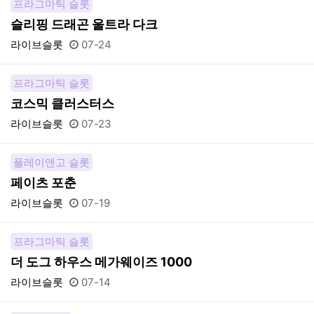
프라그마틱 슬롯
슬리핑 드래곤 울트라 다크
라이브슬롯
07-24
프라그마틱 슬롯
코스믹 클러스터스
라이브슬롯
07-23
플레이앤고 슬롯
페이츠 포춘
라이브슬롯
07-19
프라그마틱 슬롯
더 도그 하우스 메가웨이즈 1000
라이브슬롯
07-14