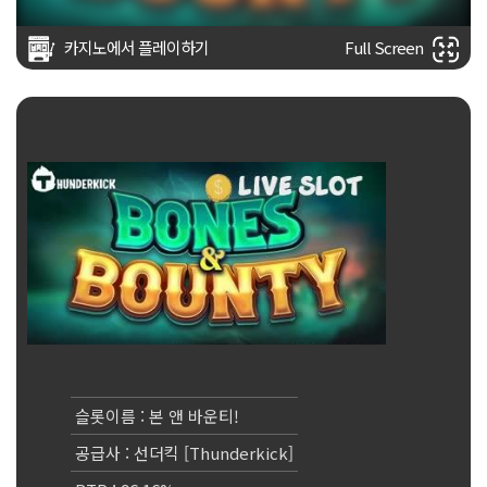
카지노에서 플레이하기
Full Screen
슬롯이름 : 본 앤 바운티!
공급사 : 선더킥 [Thunderkick]