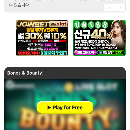
수 있습니다.
Bones & Bounty!