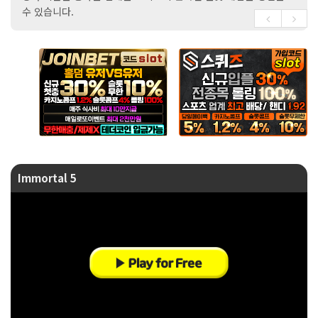
수 있습니다.
Immortal 5