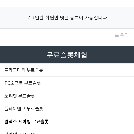
로그인한 회원만 댓글 등록이 가능합니다.
목록
무료슬롯체험
프라그마틱 무료슬롯
PG소프트 무료슬롯
노리밋 무료슬롯
플레이앤고 무료슬롯
릴렉스 게이밍 무료슬롯