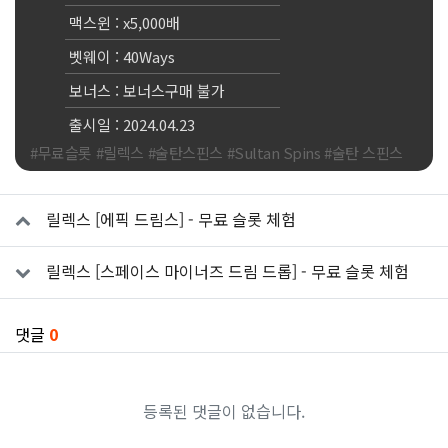
맥스윈 : x5,000배
벳웨이 : 40Ways
보너스 : 보너스구매 불가
출시일 : 2024.04.23
#무료슬롯
#릴렉스
#술탄스핀스
#Sultan Spins
#술탄 스핀스
관련자료
릴렉스 [에픽 드림스] - 무료 슬롯 체험
릴렉스 [스페이스 마이너즈 드림 드롭] - 무료 슬롯 체험
댓글
0
등록된 댓글이 없습니다.