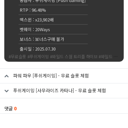
공급사 : 푸쉬게이밍 [Push Gaming]
RTP : 96.48%
맥스윈 : x23,902배
벳웨이 : 20Ways
보너스 : 보너스구매 불가
출시일 : 2025.07.30
#무료슬롯
#푸쉬게이밍
#와일드 스웜 트리플 하이브
#와일드 스웜 트리플 하이브
관련자료
파워 파우 [푸쉬게이밍] - 무료 슬롯 체험
푸쉬게이밍 [사무라이즈 카타나] - 무료 슬롯 체험
댓글
0