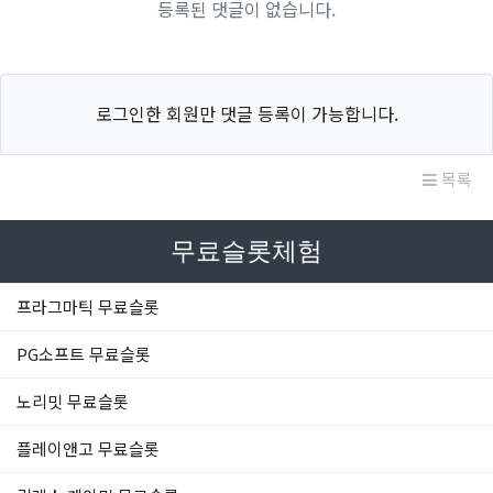
등록된 댓글이 없습니다.
로그인한 회원만 댓글 등록이 가능합니다.
목록
무료슬롯체험
프라그마틱 무료슬롯
PG소프트 무료슬롯
노리밋 무료슬롯
플레이앤고 무료슬롯