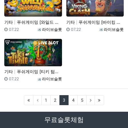
기타
푸쉬게이밍 [와일드 스웜 2] - 무료 슬롯 체험
기타
푸쉬게이밍 [바이킹 크러쉬] - 무료 슬롯 체험
등록일
등록자
등록일
등록자
07.22
라이브슬롯
07.22
라이브슬롯
기타
푸쉬게이밍 [티키 텀블] - 무료 슬롯 체험
등록일
등록자
07.22
라이브슬롯
(first)
(current)
(next)
(last)
1
2
3
4
5
무료슬롯체험