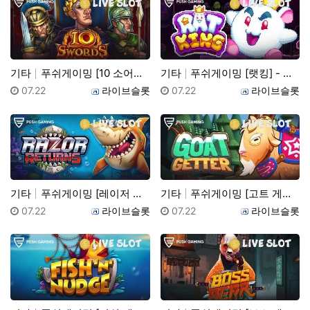
기타
푸쉬게이밍 [10 소어드] - 무료 슬롯 체험
기타
푸쉬게이밍 [랫킹] - 무료 슬롯 체험
등록일
등록자
등록일
등록자
07.22
라이브슬롯
07.22
라이브슬롯
기타
푸쉬게이밍 [레이저 리턴즈] - 무료 슬롯 체험
기타
푸쉬게이밍 [고트 게터] - 무료 슬롯 체험
등록일
등록자
등록일
등록자
07.22
라이브슬롯
07.22
라이브슬롯