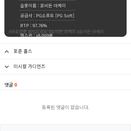
슬롯이름 : 포비든 아케미
공급사 : PG소프트 [PG Soft]
RTP : 97.76%
#무료슬롯
#PG소프트
#포비든 아케미
#포비든 아케미
맥스윈 : x8,000배
벳웨이 : 20Ways
관련자료
포춘 홀스
보너스 : 보너스구매 가능
출시일 : 2026.01.02
미시컬 가디언즈
댓글
0
등록된 댓글이 없습니다.