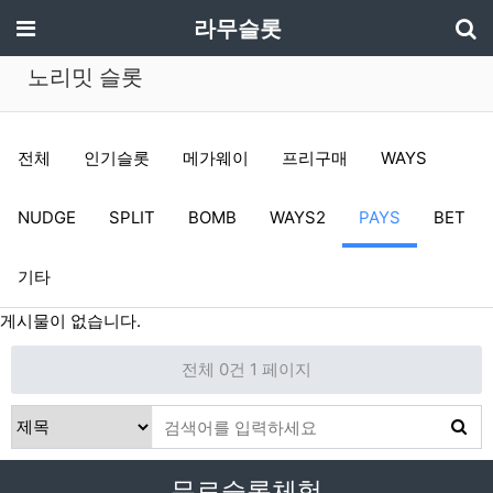
기
메뉴
라무슬롯
노리밋 슬롯
전체
인기슬롯
메가웨이
프리구매
WAYS
NUDGE
SPLIT
BOMB
WAYS2
PAYS
BET
기타
게시물이 없습니다.
전체 0건
1 페이지
무료슬롯체험