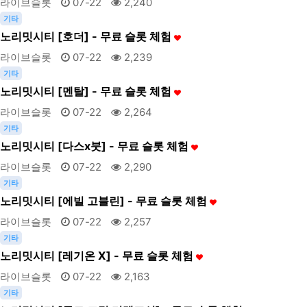
라이브슬롯
07-22
2,240
기타
노리밋시티 [호더] - 무료 슬롯 체험
라이브슬롯
07-22
2,239
기타
노리밋시티 [멘탈] - 무료 슬롯 체험
라이브슬롯
07-22
2,264
기타
노리밋시티 [다스x붓] - 무료 슬롯 체험
라이브슬롯
07-22
2,290
기타
노리밋시티 [에빌 고블린] - 무료 슬롯 체험
라이브슬롯
07-22
2,257
기타
노리밋시티 [레기온 X] - 무료 슬롯 체험
라이브슬롯
07-22
2,163
기타