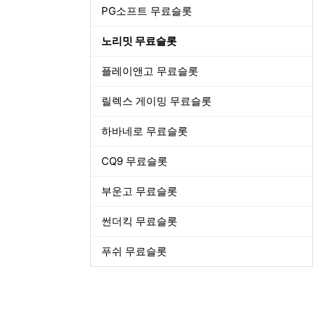
PG소프트 무료슬롯
노리밋 무료슬롯
플레이앤고 무료슬롯
릴렉스 게이밍 무료슬롯
하바네로 무료슬롯
CQ9 무료슬롯
부운고 무료슬롯
썬더킥 무료슬롯
푸쉬 무료슬롯