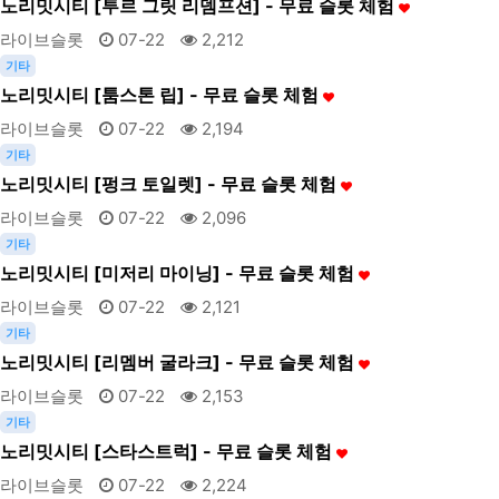
노리밋시티 [투르 그릿 리뎀프션] - 무료 슬롯 체험
라이브슬롯
07-22
2,212
기타
노리밋시티 [툼스톤 립] - 무료 슬롯 체험
라이브슬롯
07-22
2,194
기타
노리밋시티 [펑크 토일렛] - 무료 슬롯 체험
라이브슬롯
07-22
2,096
기타
노리밋시티 [미저리 마이닝] - 무료 슬롯 체험
라이브슬롯
07-22
2,121
기타
노리밋시티 [리멤버 굴라크] - 무료 슬롯 체험
라이브슬롯
07-22
2,153
기타
노리밋시티 [스타스트럭] - 무료 슬롯 체험
라이브슬롯
07-22
2,224