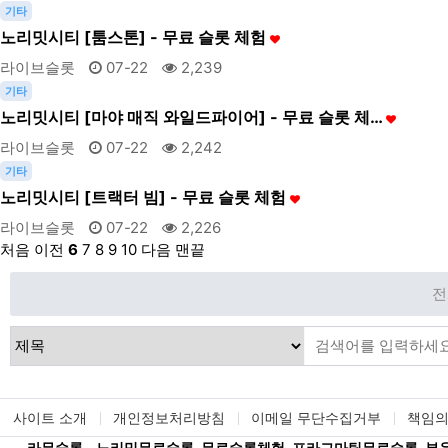
기타
노리밋시티 [툼스톤] - 무료 슬롯 체험
라이브슬롯
07-22
2,239
기타
노리밋시티 [마야 매직 와일드파이어] - 무료 슬롯 체…
라이브슬롯
07-22
2,242
기타
노리밋시티 [트랙터 빔] - 무료 슬롯 체험
라이브슬롯
07-22
2,226
처음
이전
6
7
8
9
10
다음
맨끝
전
사이트 소개
개인정보처리방침
이메일 무단수집거부
책임의
라무슬롯 - 노리밋무료슬롯, 무료슬롯체험, 프라그마틱무료슬롯, 부