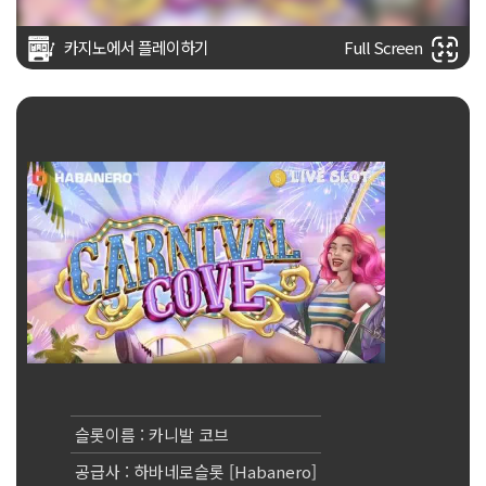
카지노에서 플레이하기
Full Screen
슬롯이름 : 카니발 코브
공급사 : 하바네로슬롯 [Habanero]