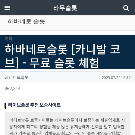
기
메뉴
라무슬롯
하바네로 슬롯
분류
기타
하바네로슬롯 [카니발 코
브] - 무료 슬롯 체험
작성자 정보
작성
작성일
라이브슬롯
2025.07.22 16:32
컨텐츠 정보
조회
2,814
본문
라이브슬롯 추천 보증사이트
라이브슬롯 보증사이트는 라이브슬롯에서 보증하는 제휴업체로 사
용자에게 최고의 경험을 제공 많은 유저들에게 신뢰를 받고 엄격한
평가 기준을 통과한 업체들로 최고의 온라인 슬롯 게임을 경험할