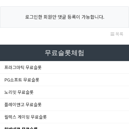
로그인한 회원만 댓글 등록이 가능합니다.
목록
무료슬롯체험
프라그마틱 무료슬롯
PG소프트 무료슬롯
노리밋 무료슬롯
플레이앤고 무료슬롯
릴렉스 게이밍 무료슬롯