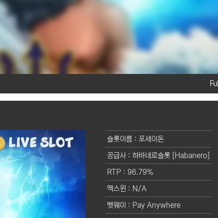
Fu
슬롯이름 : 포세이돈
공급사 : 하바네로슬롯 [Habanero]
RTP : 96.79%
맥스윈 : N/A
벳웨이 : Pay Anywhere