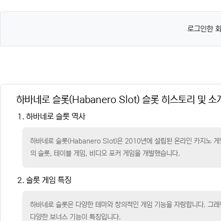
로그인한 회
하바네로 슬롯(Habanero Slot) 슬롯 히스토리 및 소
1. 하바네로 슬롯 역사
하바네로 슬롯(Habanero Slot)은 2010년에 설립된 온라인 카지
의 슬롯, 테이블 게임, 비디오 포커 게임을 개발했습니다.
2. 슬롯 게임 특징
하바네로 슬롯은 다양한 테마와 창의적인 게임 기능을 자랑합니다. 그래픽
다양한 보너스 기능이 특징입니다.