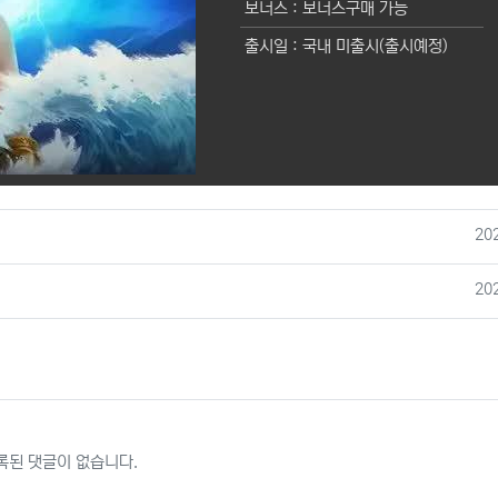
보너스 : 보너스구매 가능
출시일 : 국내 미출시(출시예정)
작
202
작
202
록된 댓글이 없습니다.