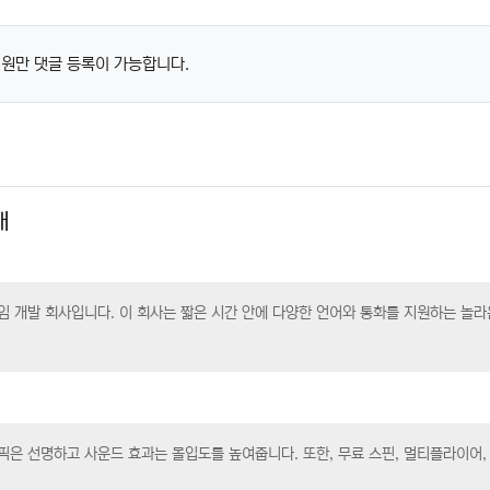
원만 댓글 등록이 가능합니다.
개
노 게임 개발 회사입니다. 이 회사는 짧은 시간 안에 다양한 언어와 통화를 지원하는 놀라
은 선명하고 사운드 효과는 몰입도를 높여줍니다. 또한, 무료 스핀, 멀티플라이어,