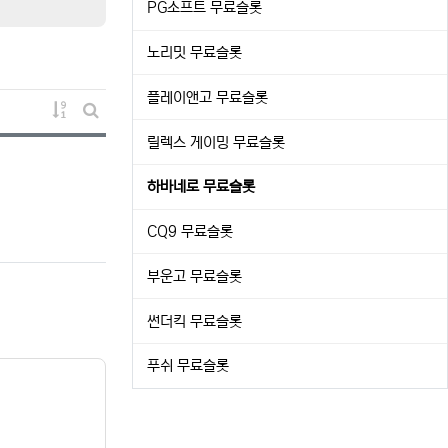
PG소프트 무료슬롯
노리밋 무료슬롯
플레이앤고 무료슬롯
게시물 정렬
게시판 검색
릴렉스 게이밍 무료슬롯
하바네로 무료슬롯
CQ9 무료슬롯
부운고 무료슬롯
썬더킥 무료슬롯
푸쉬 무료슬롯