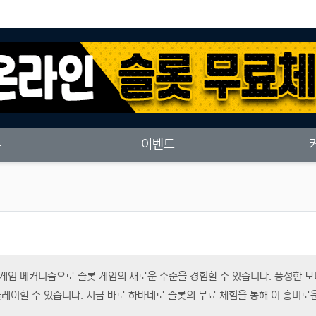
부
이벤트
게임 메커니즘으로 슬롯 게임의 새로운 수준을 경험할 수 있습니다. 풍성한 보
레이할 수 있습니다. 지금 바로 하바네로 슬롯의 무료 체험을 통해 이 흥미로