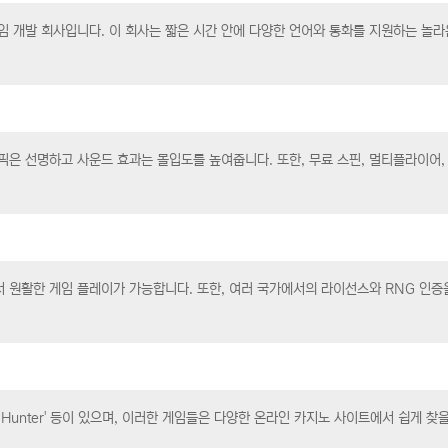
노 게임 개발 회사입니다. 이 회사는 짧은 시간 안에 다양한 언어와 통화를 지원하는 놀라
은 선명하고 사운드 효과는 몰입도를 높여줍니다. 또한, 무료 스핀, 멀티플라이어,
 원활한 게임 플레이가 가능합니다. 또한, 여러 국가에서의 라이선스와 RNG 인증
'London Hunter' 등이 있으며, 이러한 게임들은 다양한 온라인 카지노 사이트에서 쉽게 찾