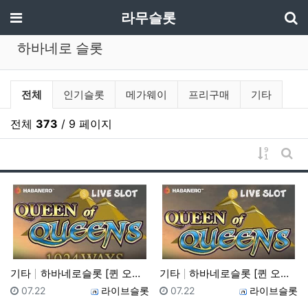
기
메뉴
라무슬롯
하바네로 슬롯
하바네로 슬롯 분류 목록
전체
인기슬롯
메가웨이
프리구매
기타
전체
373
/ 9 페이지
게시물 
게시
기타
하바네로슬롯 [퀸 오브 퀸즈 2] Habanero Sl…
기타
하바네로슬롯 [퀸 오브 퀸즈] - 무료 슬롯 체험
등록일
등록자
등록일
등록자
07.22
라이브슬롯
07.22
라이브슬롯