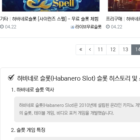
기타
하바네로슬롯 [사이런즈 스펠] - 무료 슬롯 체험
프리구매
하바네로슬
등록일
등록자
등록일
04.22
라이브무료슬롯
04.22
(first)
(previous)
11
12
13
1
하바네로 슬롯(Habanero Slot) 슬롯 히스토리 및
1. 하바네로 슬롯 역사
하바네로 슬롯(Habanero Slot)은 2010년에 설립된 온라인 카지
의 슬롯, 테이블 게임, 비디오 포커 게임을 개발했습니다.
2. 슬롯 게임 특징