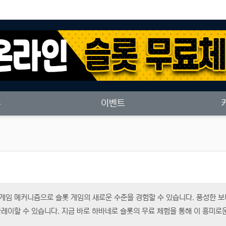
부
이벤트
게임 메커니즘으로 슬롯 게임의 새로운 수준을 경험할 수 있습니다. 풍성한 보
레이할 수 있습니다. 지금 바로 하바네로 슬롯의 무료 체험을 통해 이 흥미로