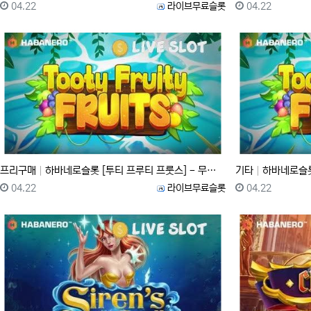
등록일
등록자
등록일
04.22
라이브무료슬롯
04.22
프리구매
하바네로슬롯 [투티 프루티 프룻스] - 무료 슬롯 체험
기타
하바네로슬롯 [
등록일
등록자
등록일
04.22
라이브무료슬롯
04.22