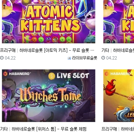
프리구매
하바네로슬롯 [아토믹 키츠] - 무료 슬롯 체험
기타
하바네로슬롯 
등록일
등록자
등록일
04.22
라이브무료슬롯
04.22
기타
하바네로슬롯 [위처스 톰] - 무료 슬롯 체험
프리구매
하바네로슬