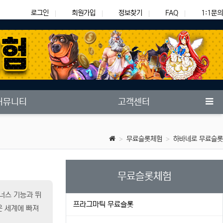
로그인
회원가입
정보찾기
FAQ
1:1문의
커뮤니티
고객센터
무료슬롯체험
하바네로 무료슬롯
무료슬롯체험
너스 기능과 뛰
프라그마틱 무료슬롯
운 세계에 빠져