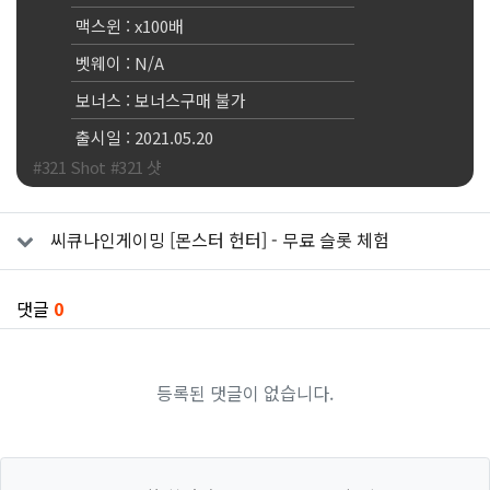
맥스윈 : x100배
벳웨이 : N/A
보너스 : 보너스구매 불가
출시일 : 2021.05.20
#321 Shot
#321 샷
관련자료
씨큐나인게이밍 [몬스터 헌터] - 무료 슬롯 체험
댓글
0
등록된 댓글이 없습니다.