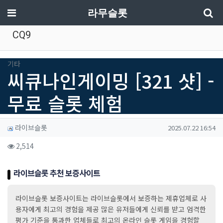
기
메뉴
라무슬롯
CQ9
분류
기타
씨큐나인게이밍 [321 샷] -
무료 슬롯 체험
작성자 정보
작성
작성일
라이브슬롯
2025.07.22 16:54
컨텐츠 정보
조회
2,514
본문
라이브슬롯 추천 보증사이트
라이브슬롯 보증사이트는 라이브슬롯에서 보증하는 제휴업체로 사
용자에게 최고의 경험을 제공 많은 유저들에게 신뢰를 받고 엄격한
평가 기준을 통과한 업체들로 최고의 온라인 슬롯 게임을 경험할