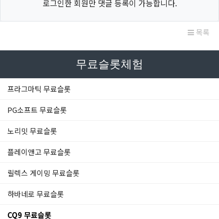
로그인한 회원만 댓글 등록이 가능합니다.
목록
무료슬롯체험
프라그마틱 무료슬롯
PG소프트 무료슬롯
노리밋 무료슬롯
플레이앤고 무료슬롯
릴렉스 게이밍 무료슬롯
하바네로 무료슬롯
CQ9 무료슬롯