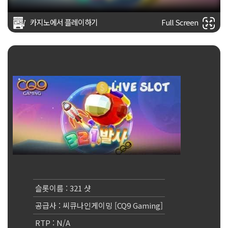
카지노에서 플레이하기
Full Screen
슬롯이름 : 321 샷
공급사 : 씨큐나인게이밍 [CQ9 Gaming]
RTP : N/A