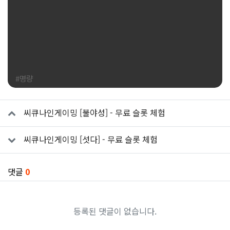
#명량
관련자료
씨큐나인게이밍 [불야성] - 무료 슬롯 체험
씨큐나인게이밍 [섯다] - 무료 슬롯 체험
댓글
0
등록된 댓글이 없습니다.