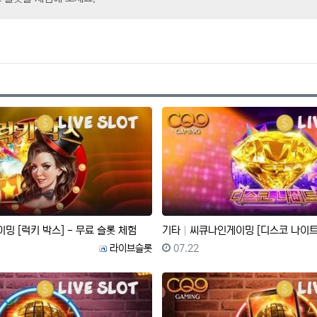
 [럭키 박스] - 무료 슬롯 체험
기타
씨큐나인게이밍 [디스코 나이트] -
등록자
등록일
라이브슬롯
07.22