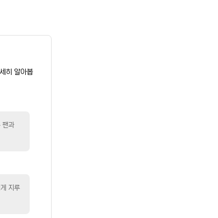
자세히 알아봅
 팬과
에게 지루