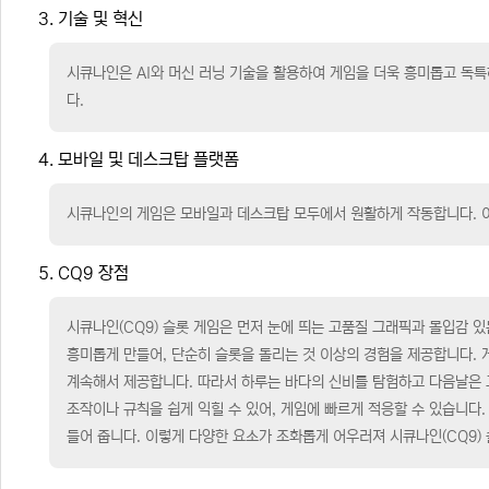
3. 기술 및 혁신
시큐나인은 AI와 머신 러닝 기술을 활용하여 게임을 더욱 흥미롭고 독
다.
4. 모바일 및 데스크탑 플랫폼
시큐나인의 게임은 모바일과 데스크탑 모두에서 원활하게 작동합니다. 이
5. CQ9 장점
시큐나인(CQ9) 슬롯 게임은 먼저 눈에 띄는 고품질 그래픽과 몰입감 
흥미롭게 만들어, 단순히 슬롯을 돌리는 것 이상의 경험을 제공합니다.
계속해서 제공합니다. 따라서 하루는 바다의 신비를 탐험하고 다음날은 
조작이나 규칙을 쉽게 익힐 수 있어, 게임에 빠르게 적응할 수 있습니다
들어 줍니다. 이렇게 다양한 요소가 조화롭게 어우러져 시큐나인(CQ9) 