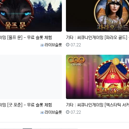
 [울프 문] - 무료 슬롯 체험
기타
씨큐나인게이밍 [파라오 골드] 
등록자
등록일
라이브슬롯
07.22
 [굿 포춘] - 무료 슬롯 체험
기타
씨큐나인게이밍 [엑스타틱 서커스] -
등록자
등록일
라이브슬롯
07.22