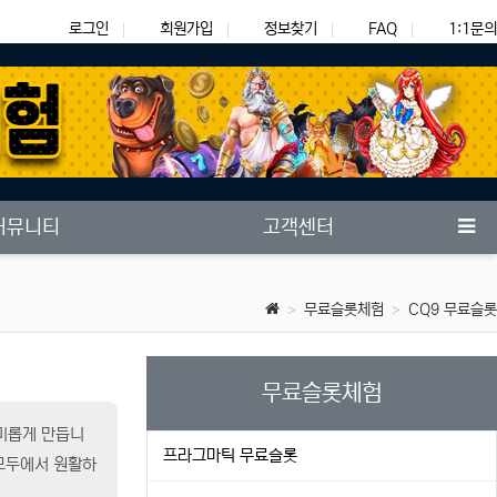
로그인
회원가입
정보찾기
FAQ
1:1문의
커뮤니티
고객센터
무료슬롯체험
CQ9 무료슬롯
무료슬롯체험
흥미롭게 만듭니
프라그마틱 무료슬롯
 모두에서 원활하