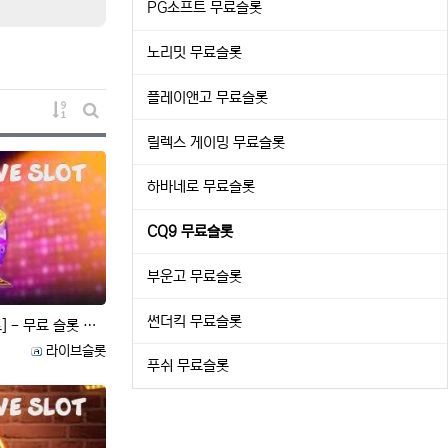
PG소프트 무료슬롯
노리밋 무료슬롯
플레이앤고 무료슬롯
게시물 정렬
게시판 검색
릴렉스 게이밍 무료슬롯
하바네로 무료슬롯
CQ9 무료슬롯
부운고 무료슬롯
썬더킥 무료슬롯
 무료 슬롯 체험
등록자
라이브슬롯
푸쉬 무료슬롯