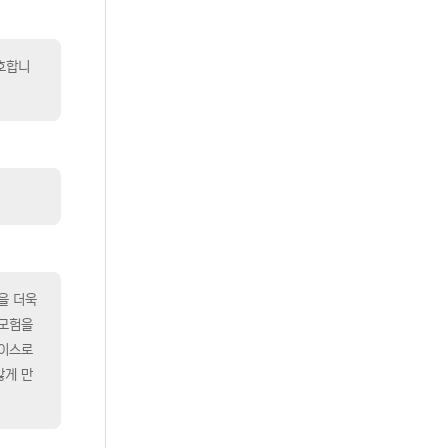
보호합니
을 더욱
 모험을
페이스로
않게 만