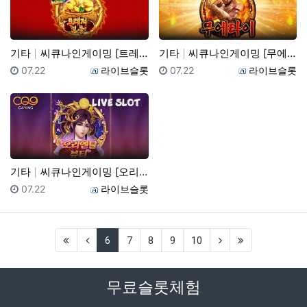
기타
씨큐나인게이밍 [트레저 보울 잭팟] - 무료 슬롯 체험
기타
씨큐나인게이밍 [무에 타이] - 무료 슬롯 체험
등록일
등록자
등록일
등록자
07.22
라이브슬롯
07.22
라이브슬롯
기타
씨큐나인게이밍 [오리엔탈 뷰티] - 무료 슬롯 체험
등록일
등록자
07.22
라이브슬롯
(first)
(previous)
(current)
(next)
(last)
6
7
8
9
10
무료슬롯체험