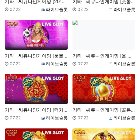
기타
씨큐나인게이밍 [2018 러시아 월드컵] - 무료 슬롯…
기타
씨큐나인게이밍 [풋볼 부츠] - 무료 슬롯 체험
등록일
등록자
등록일
등록자
07.22
라이브슬롯
07.22
라이브슬롯
기타
씨큐나인게이밍 [풋볼 베이비] - 무료 슬롯 체험
기타
씨큐나인게이밍 [올 스타 팀] - 무료 슬롯 체험
등록일
등록자
등록일
등록자
07.22
라이브슬롯
07.22
라이브슬롯
기타
씨큐나인게이밍 [럭키뱃 잭팟] - 무료 슬롯 체험
기타
씨큐나인게이밍 [골든 에그] - 무료 슬롯 체험
등록일
등록자
등록일
등록자
07.22
라이브슬롯
07.22
라이브슬롯