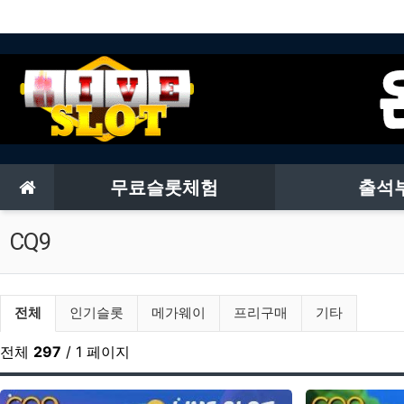
상단 네비
메인 메뉴
무료슬롯체험
출석
CQ9
CQ9 분류 목록
전체
인기슬롯
메가웨이
프리구매
기타
전체
297
/ 1 페이지