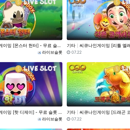
 [몬스터 헌터] - 무료 슬롯 체험
기타
씨큐나인게이밍 [리틀 엘레펀트 갓] 
등록자
등록일
라이브슬롯
07.22
밍 [핫 디제이] - 무료 슬롯 체험
기타
씨큐나인게이밍 [드래곤 코이] -
등록자
등록일
라이브슬롯
07.22