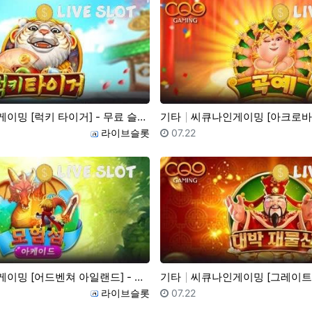
 [럭키 타이거] - 무료 슬롯 체험
기타
씨큐나인게이밍 [아크로바틱스] -
등록자
등록일
라이브슬롯
07.22
 [어드벤쳐 아일랜드] - 무료 슬롯 체험
기타
씨큐나인게이밍 [그레이트 웰스] 
등록자
등록일
라이브슬롯
07.22