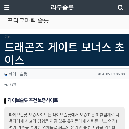
기
메뉴
라무슬롯
프라그마틱 슬롯
분류
기타
드래곤즈 게이트 보너스 초
이스
작성자 정보
작성
작성일
라이브슬롯
2026.05.19 06:00
컨텐츠 정보
조회
773
본문
라이브슬롯 추천 보증사이트
라이브슬롯 보증사이트는 라이브슬롯에서 보증하는 제휴업체로 사
용자에게 최고의 경험을 제공 많은 유저들에게 신뢰를 받고 엄격한
평가 기준을 통과한 업체들로 최고의 온라인 슬롯 게임을 경험할