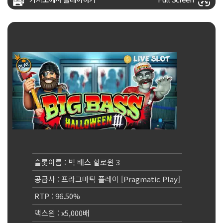
슬롯이름 : 빅 배스 할로윈 3
공급사 : 프라그마틱 플레이 [Pragmatic Play]
RTP : 96.50%
맥스윈 : x5,000배