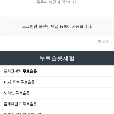
등록된 댓글이 없습니다.
로그인한 회원만 댓글 등록이 가능합니다.
목록
무료슬롯체험
프라그마틱 무료슬롯
PG소프트 무료슬롯
노리밋 무료슬롯
플레이앤고 무료슬롯