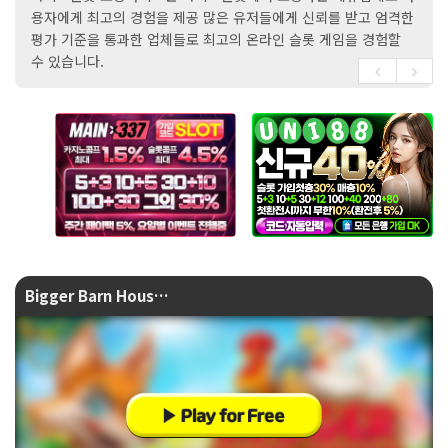
용자에게 최고의 경험을 제공 많은 유저들에게 신뢰를 받고 엄격한
평가 기준을 통과한 업체들로 최고의 온라인 슬롯 게임을 경험할
수 있습니다.
Bigger Barn House Bonanza