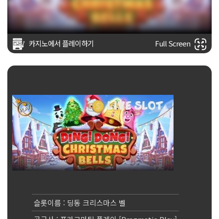
카지노에서 플레이하기
Full Screen
슬롯이름 : 딩동 크리스마스 벨