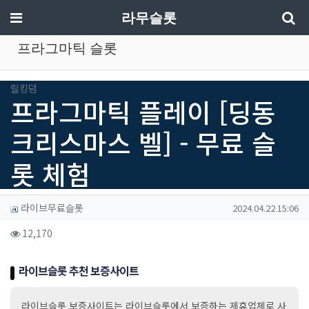
기
메뉴
라무슬롯
프라그마틱 슬롯
분류
릴킹덤
프라그마틱 플레이 [딩동
크리스마스 벨] - 무료 슬
롯 체험
작성자 정보
작성
작성일
라이브무료슬롯
2024.04.22 15:06
컨텐츠 정보
조회
12,170
본문
라이브슬롯 추천 보증사이트
라이브슬롯 보증사이트는 라이브슬롯에서 보증하는 제휴업체로 사