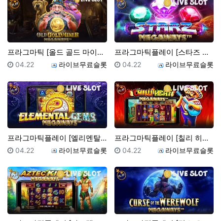
프라그마틱 [올드 골드 마이너 메가웨이즈] - 무료 슬…
프라그마틱플레이 [스타즈 메가웨이즈] - 무료 슬롯 체…
등록일
등록자
등록일
등록자
04.22
라이브무료슬롯
04.22
라이브무료슬롯
프라그마틱플레이 [엘리멘탈 젬스 메가웨이즈] - 무료 …
프라그마틱플레이 [칠리 히트 메가웨이즈] - 무료 슬롯…
등록일
등록자
등록일
등록자
04.22
라이브무료슬롯
04.22
라이브무료슬롯