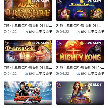
기타
프라그마틱플레이 [알라딘스 트레져] - 무료 슬롯 체험
기타
프라그마틱 플레이 [드워븐 골드 디럭스] - 무료 슬롯…
등록일
등록자
등록일
등록자
04.22
라이브무료슬롯
04.22
라이브무료슬롯
기타
프라그마틱플레이 [드워븐 골드] - 무료 슬롯 체험
기타
프라그마틱플레이 [마이티 콩] - 무료 슬롯 체험
등록일
등록자
등록일
등록자
04.22
라이브무료슬롯
04.22
라이브무료슬롯