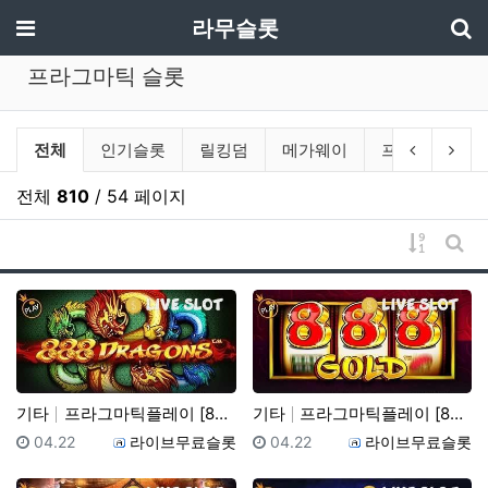
기
메뉴
라무슬롯
프라그마틱 슬롯
프라그마틱 슬롯 분류 목록
이전 분류
다음
전체
인기슬롯
릴킹덤
메가웨이
프리구매
전체
810
/ 54 페이지
게시물 
게시
기타
프라그마틱플레이 [888 드래곤] - 무료 슬롯 체험
기타
프라그마틱플레이 [888 골드] - 무료 슬롯 체험
등록일
등록자
등록일
등록자
04.22
라이브무료슬롯
04.22
라이브무료슬롯