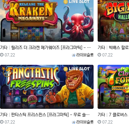
기타
릴리즈 더 크라켄 메가웨이즈 [프라그마틱] - 무료 슬롯 체험
기타
빅배스 할로윈
등록일
등록자
등록일
07.22
라이브슬롯
07.22
기타
판타스틱 프리스핀스 [프라그마틱] - 무료 슬롯 체험
기타
7 클로버스 오
등록일
등록자
등록일
07.22
라이브슬롯
07.22