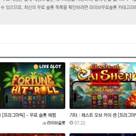
 수 있으므로, 최신의 무료 슬롯 목록을 확인하려면 라이브무료슬롯 카테고리
 [프라그마틱] - 무료 슬롯 체험
기타
체스트 오브 카이 셴 [프라그마틱] 
등록자
등록일
라이브슬롯
07.22