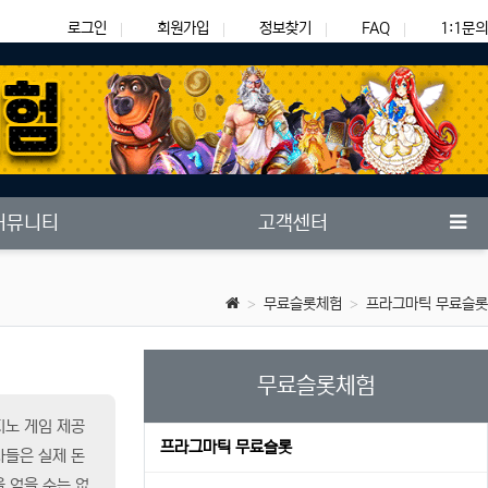
로그인
회원가입
정보찾기
FAQ
1:1문의
커뮤니티
고객센터
무료슬롯체험
프라그마틱 무료슬롯
무료슬롯체험
지노 게임 제공
프라그마틱 무료슬롯
자들은 실제 돈
 얻을 수는 없