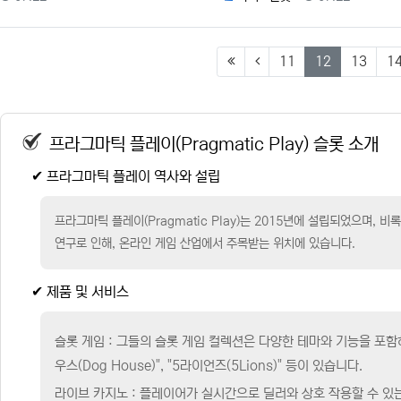
(first)
(previous)
(current)
11
12
13
1
프라그마틱 플레이(Pragmatic Play) 슬롯 소개
✔ 프라그마틱 플레이 역사와 설립
프라그마틱 플레이(Pragmatic Play)는 2015년에 설립되었으며,
연구로 인해, 온라인 게임 산업에서 주목받는 위치에 있습니다.
✔ 제품 및 서비스
슬롯 게임 : 그들의 슬롯 게임 컬렉션은 다양한 테마와 기능을 포함
우스(Dog House)", "5라이언즈(5Lions)" 등이 있습니다.
라이브 카지노 : 플레이어가 실시간으로 딜러와 상호 작용할 수 있는