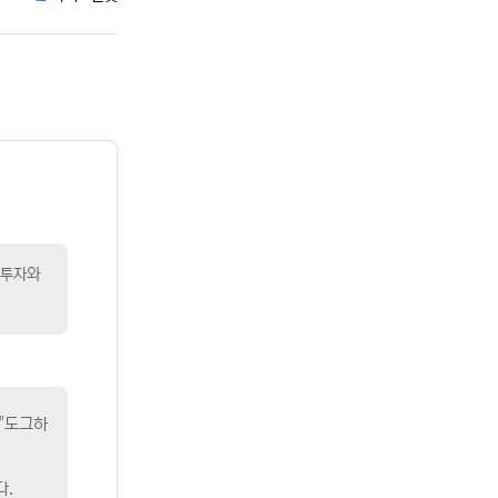
 투자와
 "도그하
다.