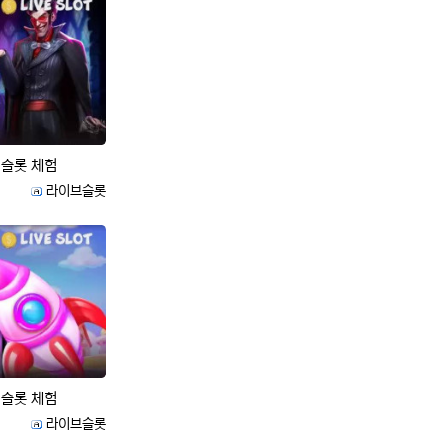
 슬롯 체험
등록자
라이브슬롯
 슬롯 체험
등록자
라이브슬롯