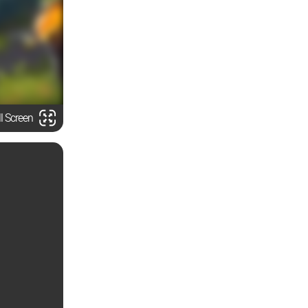
ll Screen