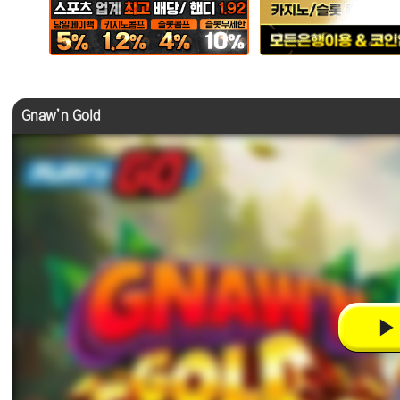
Gnaw’n Gold