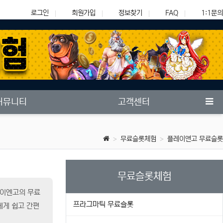
로그인
회원가입
정보찾기
FAQ
1:1문의
커뮤니티
고객센터
무료슬롯체험
플레이앤고 무료슬롯
무료슬롯체험
레이엔고의 무료
프라그마틱 무료슬롯
에게 쉽고 간편