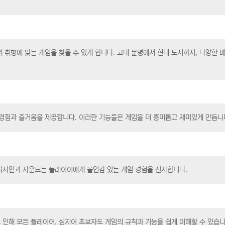
취향에 맞는 게임을 찾을 수 있게 합니다. 고대 문명에서 현대 도시까지, 다양한 
경험과 즐거움을 제공합니다. 이러한 기능들은 게임을 더 흥미롭고 재미있게 만듭니
디자인과 사운드는 플레이어에게 몰입감 있는 게임 경험을 선사합니다.
인해 모든 플레이어, 심지어 초보자도 게임의 규칙과 기능을 쉽게 이해할 수 있습니