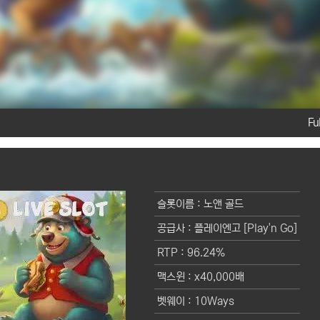
Fu
슬롯이름 : 노앤 골드
공급사 : 플레이엔고 [Play'n Go]
RTP : 96.24%
맥스윈 : x40,000배
벳웨이 : 10Ways