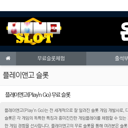
상단 네비
메인 메뉴
무료슬롯체험
출석
플레이앤고 슬롯
플레이엔고(Play'n Go) 무료 슬롯
플레이엔고(Play'n Go)는 전 세계적으로 잘 알려진 슬롯 게임 개발사
슬롯은 각 게임의 독특한 특징과 흥미진진한 게임플레이를 체험할 수 있는 
한 게임 경험을 선사합니다. 플레이엔고의 무료 슬롯을 통해 여러분은 슬롯