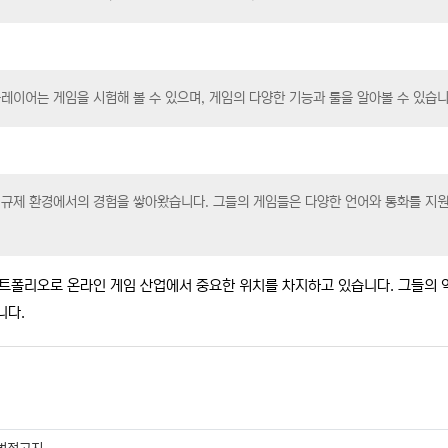
레이어는 게임을 시험해 볼 수 있으며, 게임의 다양한 기능과 룰을 알아볼 수 있습니
 규제 환경에서의 경험을 쌓아왔습니다. 그들의 게임들은 다양한 언어와 통화를 지원
 포트폴리오로 온라인 게임 산업에서 중요한 위치를 차지하고 있습니다. 그들의 
니다.