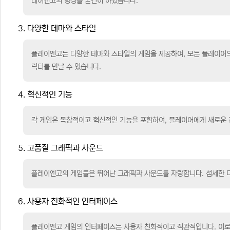
레이엔고의 명성을 굳건히 하였습니다.
3. 다양한 테마와 스타일
플레이엔고는 다양한 테마와 스타일의 게임을 제공하여, 모든 플레이어의 
릭터를 만날 수 있습니다.
4. 혁신적인 기능
각 게임은 독창적이고 혁신적인 기능을 포함하여, 플레이어에게 새로운 
5. 고품질 그래픽과 사운드
플레이엔고의 게임들은 뛰어난 그래픽과 사운드를 자랑합니다. 섬세한 
6. 사용자 친화적인 인터페이스
플레이엔고 게임의 인터페이스는 사용자 친화적이고 직관적입니다. 이로 