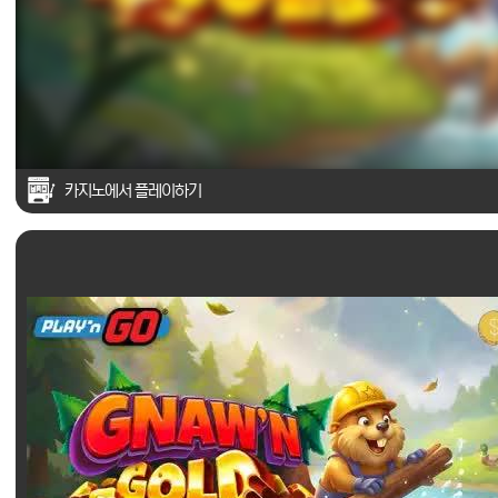
카지노에서 플레이하기