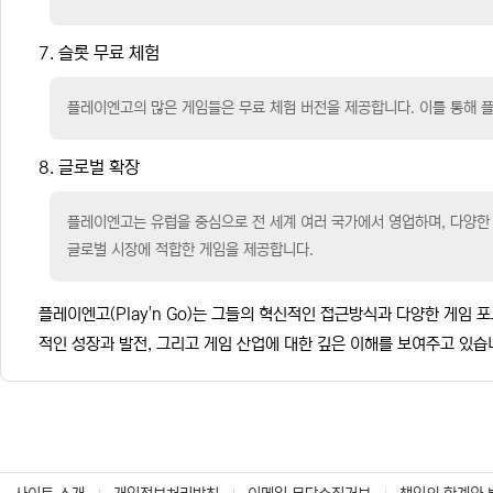
7. 슬롯 무료 체험
플레이엔고의 많은 게임들은 무료 체험 버전을 제공합니다. 이를 통해 플
8. 글로벌 확장
플레이엔고는 유럽을 중심으로 전 세계 여러 국가에서 영업하며, 다양한
글로벌 시장에 적합한 게임을 제공합니다.
플레이엔고(Play'n Go)는 그들의 혁신적인 접근방식과 다양한 게임
적인 성장과 발전, 그리고 게임 산업에 대한 깊은 이해를 보여주고 있습