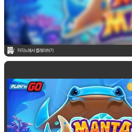
카지노에서 플레이하기