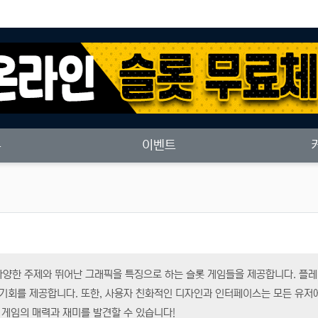
부
이벤트
로, 다양한 주제와 뛰어난 그래픽을 특징으로 하는 슬롯 게임들을 제공합니다. 플
기회를 제공합니다. 또한, 사용자 친화적인 디자인과 인터페이스는 모든 유저
 게임의 매력과 재미를 발견할 수 있습니다!