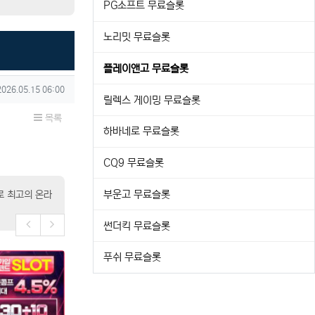
PG소프트 무료슬롯
노리밋 무료슬롯
플레이앤고 무료슬롯
작성일
2026.05.15 06:00
릴렉스 게이밍 무료슬롯
목록
하바네로 무료슬롯
CQ9 무료슬롯
부운고 무료슬롯
로 최고의 온라
썬더킥 무료슬롯
푸쉬 무료슬롯