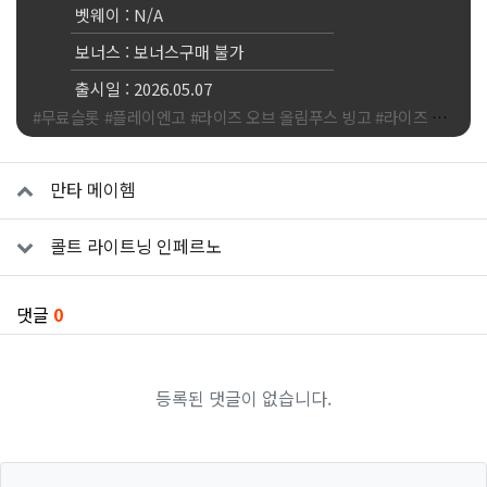
벳웨이 : N/A
보너스 : 보너스구매 불가
출시일 : 2026.05.07
#무료슬롯
#플레이엔고
#라이즈 오브 올림푸스 빙고
#라이즈 오브 올림푸스 빙고
관련자료
만타 메이헴
콜트 라이트닝 인페르노
댓글
0
등록된 댓글이 없습니다.