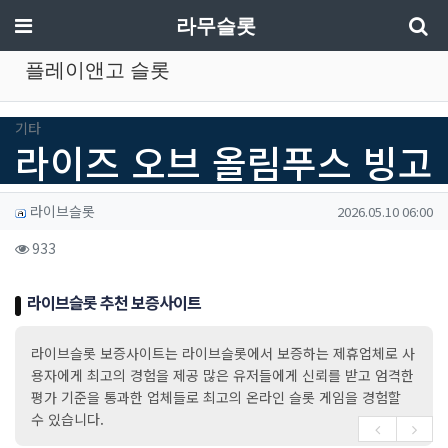
기
메뉴
라무슬롯
플레이앤고 슬롯
분류
기타
라이즈 오브 올림푸스 빙고
작성자 정보
작성
작성일
라이브슬롯
2026.05.10 06:00
컨텐츠 정보
조회
933
본문
라이브슬롯 추천 보증사이트
라이브슬롯 보증사이트는 라이브슬롯에서 보증하는 제휴업체로 사
용자에게 최고의 경험을 제공 많은 유저들에게 신뢰를 받고 엄격한
평가 기준을 통과한 업체들로 최고의 온라인 슬롯 게임을 경험할
수 있습니다.