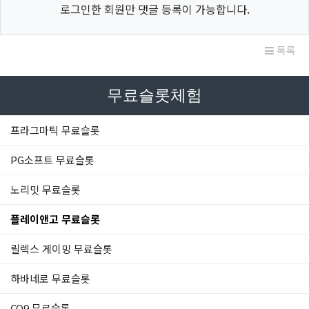
로그인한 회원만 댓글 등록이 가능합니다.
목록
무료슬롯체험
프라그마틱 무료슬롯
PG소프트 무료슬롯
노리밋 무료슬롯
플레이앤고 무료슬롯
릴렉스 게이밍 무료슬롯
하바네로 무료슬롯
CQ9 무료슬롯