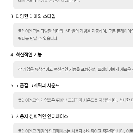
레이엔고의 명성을 굳건히 하였습니다.
3. 다양한 테마와 스타일
플레이엔고는 다양한 테마와 스타일의 게임을 제공하여, 모든 플레이어의 
릭터를 만날 수 있습니다.
4. 혁신적인 기능
각 게임은 독창적이고 혁신적인 기능을 포함하여, 플레이어에게 새로운 
5. 고품질 그래픽과 사운드
플레이엔고의 게임들은 뛰어난 그래픽과 사운드를 자랑합니다. 섬세한 
6. 사용자 친화적인 인터페이스
플레이엔고 게임의 인터페이스는 사용자 친화적이고 직관적입니다. 이로 