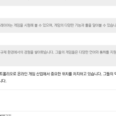
레이어는 게임을 시험해 볼 수 있으며, 게임의 다양한 기능과 룰을 알아볼 수 있습니
 규제 환경에서의 경험을 쌓아왔습니다. 그들의 게임들은 다양한 언어와 통화를 지원
 포트폴리오로 온라인 게임 산업에서 중요한 위치를 차지하고 있습니다. 그들의 
니다.