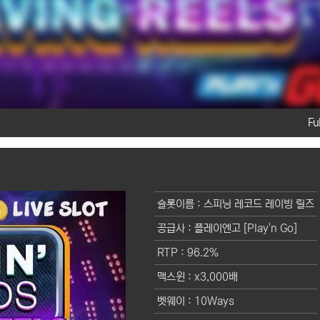
Fu
슬롯이름 : 스피닝 레코드 레이빙 릴즈
공급사 : 플레이엔고 [Play'n Go]
RTP : 96.2%
맥스윈 : x3,000배
벳웨이 : 10Ways