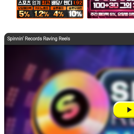
Spinnin' Records Raving Reels