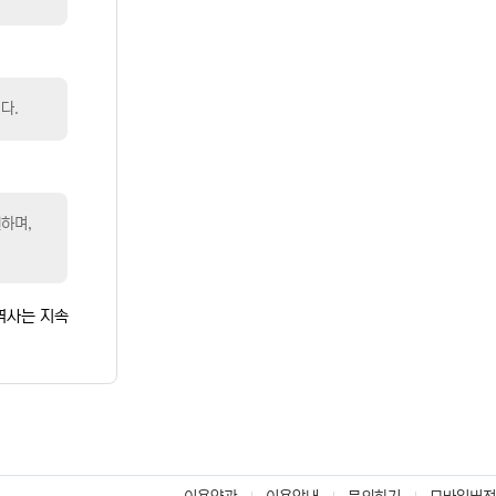
다.
하며,
역사는 지속