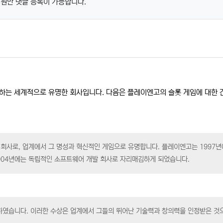
원만 댓글 등록이 가능합니다.
개발하는 세계적으로 유명한 회사입니다. 다음은 플레이엔고의 슬롯 게임에 대한 
개발 회사로, 업계에서 그 명성과 혁신적인 게임으로 유명합니다. 플레이엔고는 1997년
004년에는 독립적인 소프트웨어 개발 회사로 자리매김하게 되었습니다.
였습니다. 이러한 수상은 업계에서 그들의 뛰어난 기술력과 창의력을 인정받은 것으