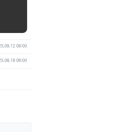
성일
5.09.12 06:00
성일
5.08.19 06:00