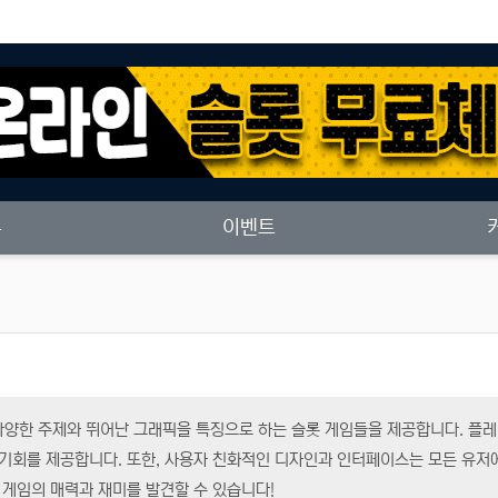
부
이벤트
로, 다양한 주제와 뛰어난 그래픽을 특징으로 하는 슬롯 게임들을 제공합니다. 플
기회를 제공합니다. 또한, 사용자 친화적인 디자인과 인터페이스는 모든 유저
 게임의 매력과 재미를 발견할 수 있습니다!