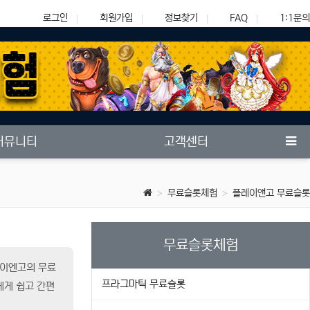
로그인
회원가입
정보찾기
FAQ
1:1문의
커뮤니티
고객센터
무료슬롯체험
플레이앤고 무료슬롯
무료슬롯체험
레이엔고의 무료
프라그마틱 무료슬롯
에게 쉽고 간편