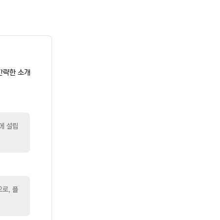
간략한 소개
에 설립
로, 플