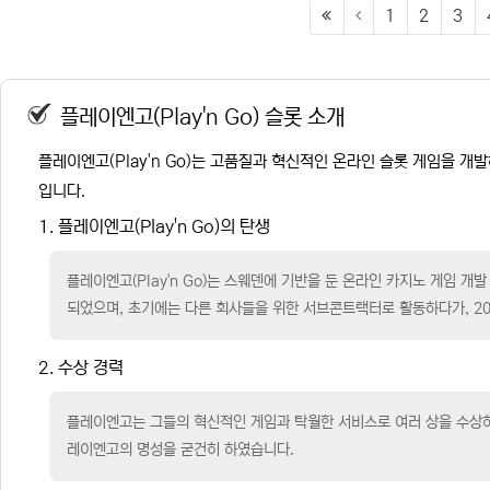
(first)
1
2
3
플레이엔고(Play'n Go) 슬롯 소개
플레이엔고(Play'n Go)는 고품질과 혁신적인 온라인 슬롯 게임을 
입니다.
1. 플레이엔고(Play'n Go)의 탄생
플레이엔고(Play'n Go)는 스웨덴에 기반을 둔 온라인 카지노 게임 
되었으며, 초기에는 다른 회사들을 위한 서브콘트랙터로 활동하다가, 2
2. 수상 경력
플레이엔고는 그들의 혁신적인 게임과 탁월한 서비스로 여러 상을 수상하
레이엔고의 명성을 굳건히 하였습니다.