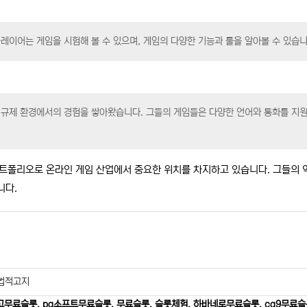
레이어는 게임을 시험해 볼 수 있으며, 게임의 다양한 기능과 룰을 알아볼 수 있습니
 규제 환경에서의 경험을 쌓아왔습니다. 그들의 게임들은 다양한 언어와 통화를 지원
 포트폴리오로 온라인 게임 산업에서 중요한 위치를 차지하고 있습니다. 그들의 
니다.
 법적고지
고무료슬롯, pg소프트무료슬롯, 무료슬롯, 슬롯체험, 하바네로무료슬롯, cq9무