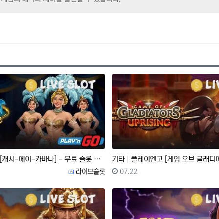
캐시-에이-카바나] - 무료 슬롯 체험
기타
플레이엔고 [게임 오브 글래디에이터 업라이징
등록자
등록일
라이브슬롯
07.22