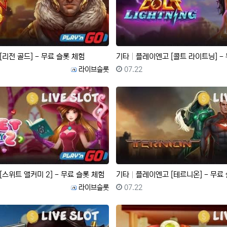
리전 골드] - 무료 슬롯 체험
기타
플레이엔고 [콜트 라이트닝] -
등록자
등록일
라이브슬롯
07.22
스위트 앨커미 2] - 무료 슬롯 체험
기타
플레이엔고 [테르니온] - 무료
등록자
등록일
라이브슬롯
07.22