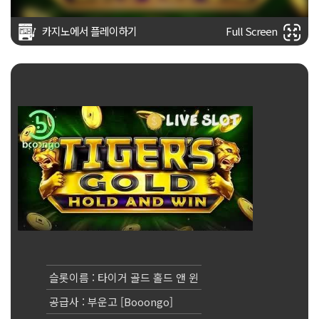
카지노에서 플레이하기
Full Screen
슬롯이름 : 타이거 골드 홀드 앤 윈
공급사 : 부운고 [Booongo]