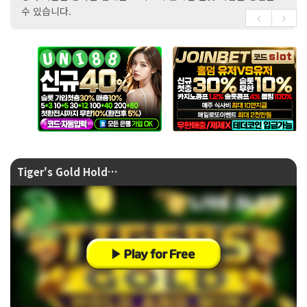
수 있습니다.
Tiger's Gold Hold and Win