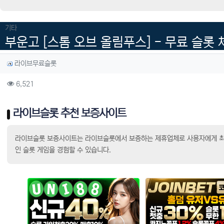
분류
기타
부운고 [스톰 오브 올림푸스] - 무료 슬롯 
작성자 정보
작성
라이브무료슬롯
컨텐츠 정보
조회
6,521
본문
라이브슬롯 추천 보증사이트
라이브슬롯 보증사이트는 라이브슬롯에서 보증하는 제휴업체로 사용자에게 최고
인 슬롯 게임을 경험할 수 있습니다.