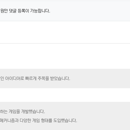
원만 댓글 등록이 가능합니다.
적인 아이디어로 빠르게 주목을 받았습니다.
동하는 게임을 개발했습니다.
 메커니즘과 다양한 게임 형태를 도입했습니다.