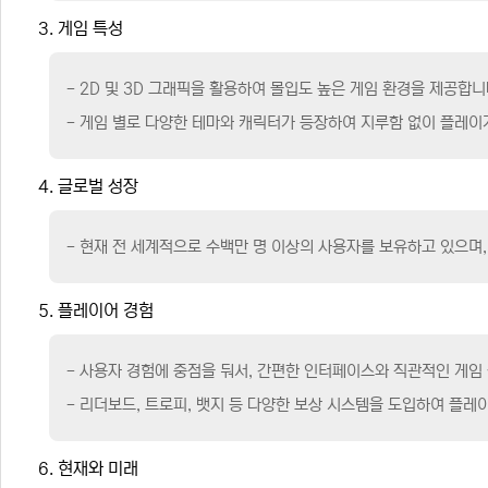
3. 게임 특성
- 2D 및 3D 그래픽을 활용하여 몰입도 높은 게임 환경을 제공합니
- 게임 별로 다양한 테마와 캐릭터가 등장하여 지루함 없이 플레이
4. 글로벌 성장
- 현재 전 세계적으로 수백만 명 이상의 사용자를 보유하고 있으며
5. 플레이어 경험
- 사용자 경험에 중점을 둬서, 간편한 인터페이스와 직관적인 게임 
- 리더보드, 트로피, 뱃지 등 다양한 보상 시스템을 도입하여 플레
6. 현재와 미래