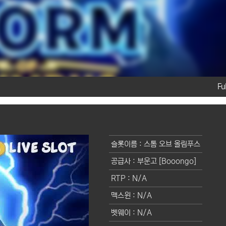
Fu
슬롯이름 : 스톰 오브 올림푸스
공급사 : 부운고 [Booongo]
RTP : N/A
맥스윈 : N/A
벳웨이 : N/A