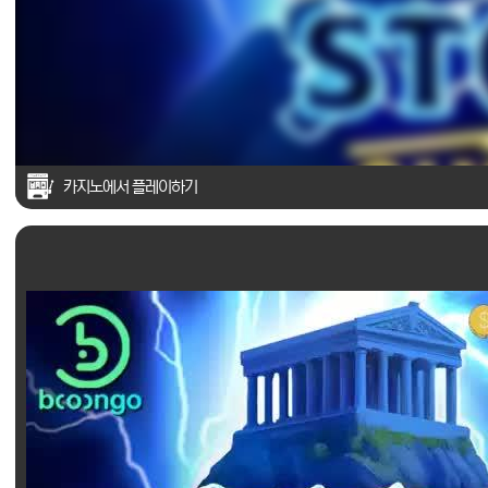
카지노에서 플레이하기