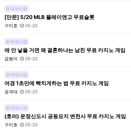
유머게시판
[만문] 5/20 MLB 플레이앤고 무료슬롯
구미호
05-20
유머게시판
애 안 낳을 거면 왜 결혼하냐는 남친 무료 카지노 게임
금붕어
05-20
유머게시판
여경 1초만에 빡치게하는 법 무료 카지노 게임
공격대
05-20
유머게시판
(호러) 운정신도시 공동묘지 변천사 무료 카지노 게임
구미호
05-20