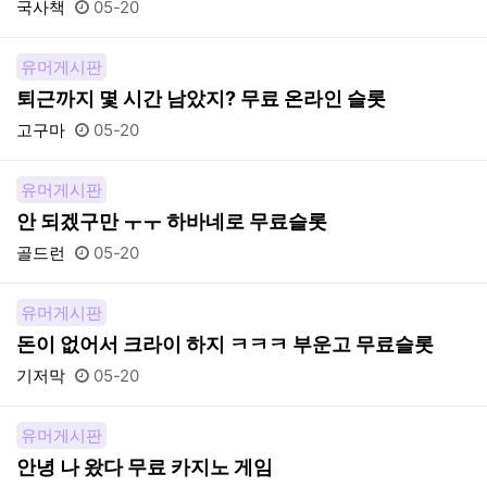
국사책
05-20
유머게시판
퇴근까지 몇 시간 남았지? 무료 온라인 슬롯
고구마
05-20
유머게시판
안 되겠구만 ㅜㅜ 하바네로 무료슬롯
골드런
05-20
유머게시판
돈이 없어서 크라이 하지 ㅋㅋㅋ 부운고 무료슬롯
기저막
05-20
유머게시판
안녕 나 왔다 무료 카지노 게임