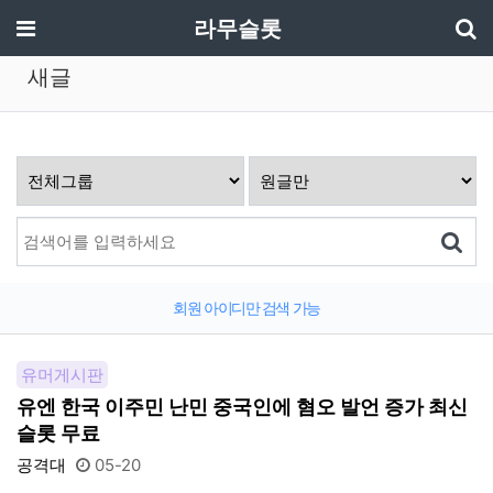
기
메뉴
라무슬롯
새글
회원 아이디만 검색 가능
유머게시판
유엔 한국 이주민 난민 중국인에 혐오 발언 증가 최신
슬롯 무료
공격대
05-20