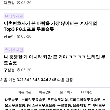
객관성
05-20
유머게시판
이혼변호사가 본 바람을 가장 많이피는 여자직업
Top3 PG소프트 무료슬롯
곰돌이
05-20
유머게시판
나 뚱뚱한 게 아니라 키만 큰 거야 ㅋㅋㅋㅋ 노리밋 무
료슬롯
구심점
05-20
처음
이전
341
342
343
344
345
다음
맨끝
이용약관
이용안내
문의하기
PC버전
라무슬롯 - 노리밋무료슬롯, 무료슬롯체험, 프라그마틱무료슬롯, 부
운고무료슬롯, pg소프트무료슬롯, 무료슬롯, 슬롯체험, 하바네로무