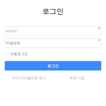
로그인
자동로그인
로그인
아이디/비밀번호 찾기
회원 가입