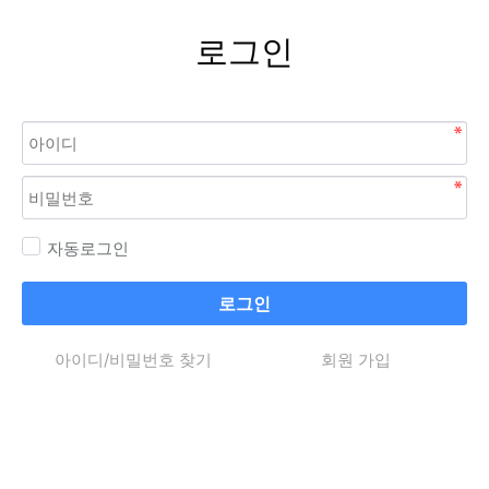
로그인
자동로그인
로그인
아이디/비밀번호 찾기
회원 가입