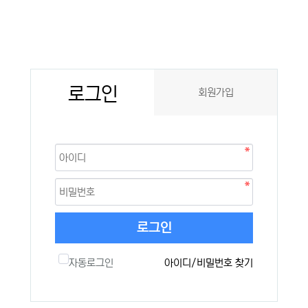
로그인
회원가입
로그인
자동로그인
아이디/비밀번호 찾기