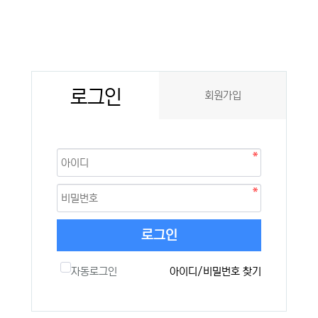
로그인
회원가입
로그인
자동로그인
아이디/비밀번호 찾기