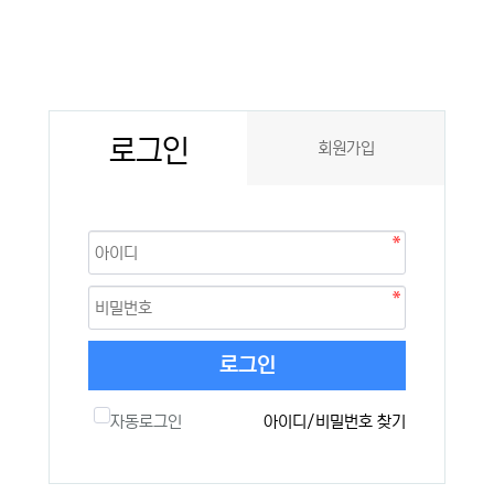
로그인
회원가입
로그인
자동로그인
아이디/비밀번호 찾기