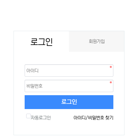
로그인
회원가입
로그인
자동로그인
아이디/비밀번호 찾기