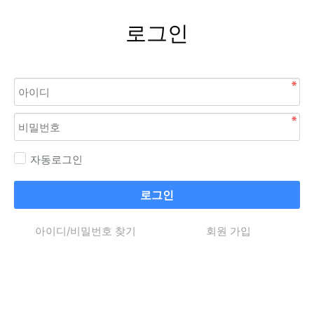
로그인
자동로그인
로그인
아이디/비밀번호 찾기
회원 가입