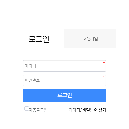
로그인
회원가입
로그인
자동로그인
아이디/비밀번호 찾기