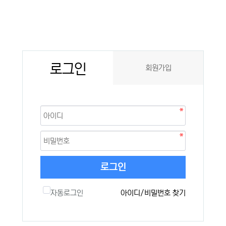
로그인
회원가입
로그인
자동로그인
아이디/비밀번호 찾기