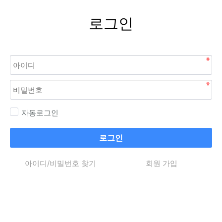
로그인
자동로그인
로그인
아이디/비밀번호 찾기
회원 가입