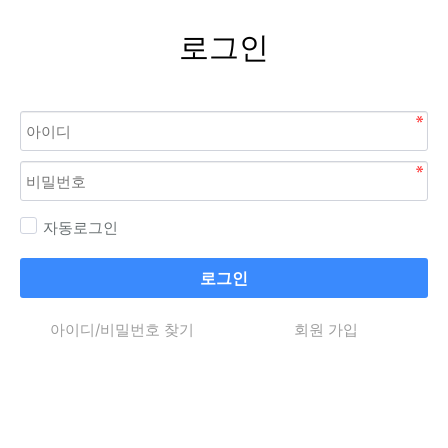
로그인
자동로그인
로그인
아이디/비밀번호 찾기
회원 가입