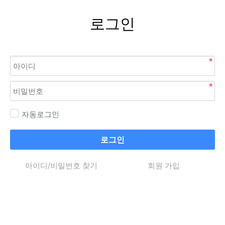
로그인
자동로그인
로그인
아이디/비밀번호 찾기
회원 가입