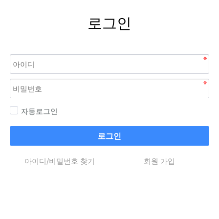
로그인
자동로그인
로그인
아이디/비밀번호 찾기
회원 가입